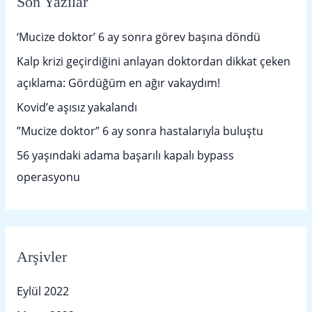
Son Yazılar
c
h
‘Mucize doktor’ 6 ay sonra görev başına döndü
f
Kalp krizi geçirdiğini anlayan doktordan dikkat çeken
o
açıklama: Gördüğüm en ağır vakaydım!
r
Kovid’e aşısız yakalandı
:
”Mucize doktor” 6 ay sonra hastalarıyla buluştu
56 yaşındaki adama başarılı kapalı bypass
operasyonu
Arşivler
Eylül 2022