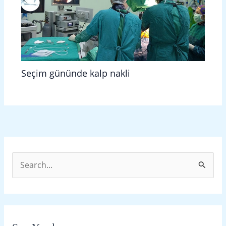
Seçim gününde kalp nakli
S
e
a
r