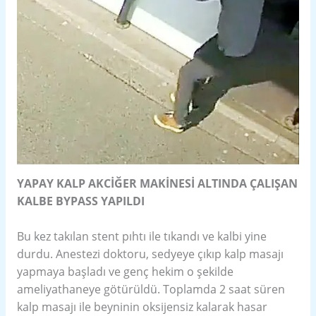
YAPAY KALP AKCİĞER MAKİNESİ ALTINDA ÇALIŞAN
KALBE BYPASS YAPILDI
Bu kez takılan stent pıhtı ile tıkandı ve kalbi yine
durdu. Anestezi doktoru, sedyeye çıkıp kalp masajı
yapmaya başladı ve genç hekim o şekilde
ameliyathaneye götürüldü. Toplamda 2 saat süren
kalp masajı ile beyninin oksijensiz kalarak hasar