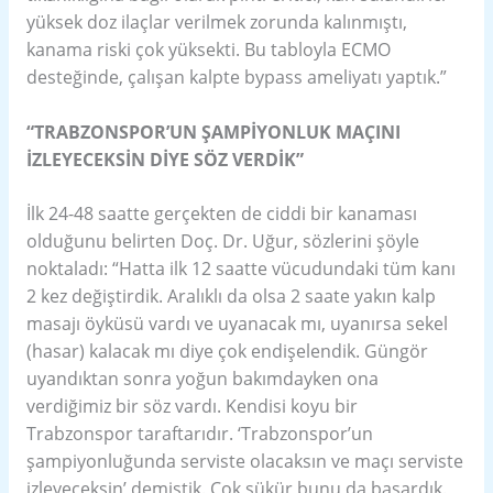
yüksek doz ilaçlar verilmek zorunda kalınmıştı,
kanama riski çok yüksekti. Bu tabloyla ECMO
desteğinde, çalışan kalpte bypass ameliyatı yaptık.”
“TRABZONSPOR’UN ŞAMPİYONLUK MAÇINI
İZLEYECEKSİN DİYE SÖZ VERDİK”
İlk 24-48 saatte gerçekten de ciddi bir kanaması
olduğunu belirten Doç. Dr. Uğur, sözlerini şöyle
noktaladı: “Hatta ilk 12 saatte vücudundaki tüm kanı
2 kez değiştirdik. Aralıklı da olsa 2 saate yakın kalp
masajı öyküsü vardı ve uyanacak mı, uyanırsa sekel
(hasar) kalacak mı diye çok endişelendik. Güngör
uyandıktan sonra yoğun bakımdayken ona
verdiğimiz bir söz vardı. Kendisi koyu bir
Trabzonspor taraftarıdır. ‘Trabzonspor’un
şampiyonluğunda serviste olacaksın ve maçı serviste
izleyeceksin’ demiştik. Çok şükür bunu da başardık.