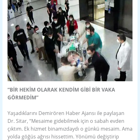
“BİR HEKİM OLARAK KENDİM GİBİ BİR VAKA
GÖRMEDİM”
Yaşadıklarını Demirören Haber Ajansı ile paylaşan
Dr. Sitar, “Mesaime gidebilmek için o sabah evden
çıktım. Ek hizmet binamızdaydı o günkü mesaim. Ama
yolda göğüs ağrısı hissettim. Yönümü değiştirip