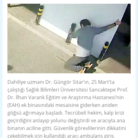
Dahiliye uzmanı Dr. Güngör Sitar’ın, 25 Mart’ta
çalıştığı Sağlık Bilimleri Üniversitesi Sancaktepe Prof.
Dr. İlhan Varank Eğitim ve Araştırma Hastanesi’nin
(EAH) ek binasındaki mesaisine giderken aniden
göğsü ağrımaya başladı. Tecrübeli hekim, kalp krizi
geçirdiğini anlayıp yolunu değiştirdi ve aracıyla ana
binanın aciline gitti. Güvenlik görevlilerinin dikkatini
çekebilmek için kullandığı aracı ambulans giriş