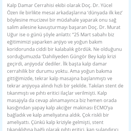
Kalp Damar Cerrahisi ekibi olarak Doç. Dr. Yücel
Özen ile birlikte mesai arkadaşlarına ‘dünyada ilk kez’
böylesine mucizevi bir müdahale yaparak onu sağ
salim ailesine kavuşturmayı başaran Doç. Dr. Murat
Uğur ise o günü şöyle anlattı: “25 Mart sabahı biz
eğitimimizi yaparken anjiyo ve yoğun bakım
koridorunda ciddi bir kalabalık gördük. Ne olduğunu
sorduğumuzda ‘Dahiliyeden Güngör Bey kalp krizi
geçirdi, anjiyoda’ dediler. İlk başta kalp damar
cerrahilik bir durumu yoktu. Ama yoğun bakıma
gittiğimizde, tekrar kalp masajına başlanmıştı ve
tekrar anjiyoya alındı hızlı bir şekilde. Takılan stent de
tıkanmıştı ve pıhtı eritici ilaçlar verilmişti. Kalp
masajıyla da cevap alınamayınca biz hemen orada
kasığından yapay kalp akciğer makinası ECMO’ya
bağladık ve kalp ameliyatına aldık. Çok riskli bir
ameliyattı. Çünkü kalp kriziyle gelmişti, stent
tıkanıklığına bağlı olarak pıhtı eritici, kan sulandırıcı