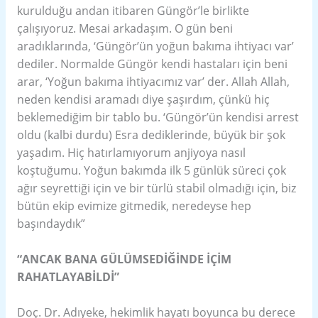
kurulduğu andan itibaren Güngör’le birlikte
çalışıyoruz. Mesai arkadaşım. O gün beni
aradıklarında, ‘Güngör’ün yoğun bakıma ihtiyacı var’
dediler. Normalde Güngör kendi hastaları için beni
arar, ‘Yoğun bakıma ihtiyacımız var’ der. Allah Allah,
neden kendisi aramadı diye şaşırdım, çünkü hiç
beklemediğim bir tablo bu. ‘Güngör’ün kendisi arrest
oldu (kalbi durdu) Esra dediklerinde, büyük bir şok
yaşadım. Hiç hatırlamıyorum anjiyoya nasıl
koştuğumu. Yoğun bakımda ilk 5 günlük süreci çok
ağır seyrettiği için ve bir türlü stabil olmadığı için, biz
bütün ekip evimize gitmedik, neredeyse hep
başındaydık”
“ANCAK BANA GÜLÜMSEDİĞİNDE İÇİM
RAHATLAYABİLDİ”
Doç. Dr. Adıyeke, hekimlik hayatı boyunca bu derece