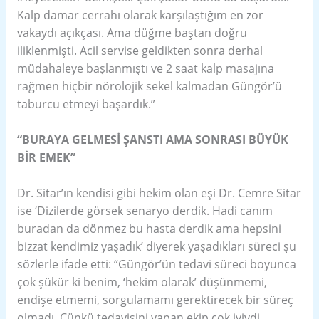
Kalp damar cerrahı olarak karşılaştığım en zor
vakaydı açıkçası. Ama düğme baştan doğru
iliklenmişti. Acil servise geldikten sonra derhal
müdahaleye başlanmıştı ve 2 saat kalp masajına
rağmen hiçbir nörolojik sekel kalmadan Güngör’ü
taburcu etmeyi başardık.”
“BURAYA GELMESİ ŞANSTI AMA SONRASI BÜYÜK
BİR EMEK”
Dr. Sitar’ın kendisi gibi hekim olan eşi Dr. Cemre Sitar
ise ‘Dizilerde görsek senaryo derdik. Hadi canım
buradan da dönmez bu hasta derdik ama hepsini
bizzat kendimiz yaşadık’ diyerek yaşadıkları süreci şu
sözlerle ifade etti: “Güngör’ün tedavi süreci boyunca
çok şükür ki benim, ‘hekim olarak’ düşünmemi,
endişe etmemi, sorgulamamı gerektirecek bir süreç
olmadı. Çünkü tedavisini yapan ekip çok iyiydi.